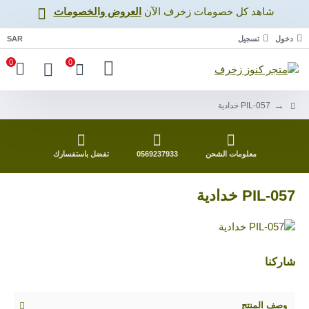
شاهد كل خصومات زخرف اﻵن
العروض والخصومات
دخول
تسجيل
SAR
0
0
PIL-057 خدادية
معلومات الشحن
0569237933
تفضل باستفسارك
PIL-057 خدادية
شاركنا
وصف المنتج