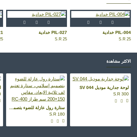
PIL-004 خدادية
PIL-027 خدادية
121
25
S.R 25
S.R 25
اﻻكثر مشاهدة
لوحة جدارية موديل SV 044
ل
0
S.R 300
ستارة رول عازلة للضوء بتصميم إسلامي، ستارة تعتيم لف ثلاثية الابعاد، مقاس 150×200 سم طراز RC-400
S.R 180