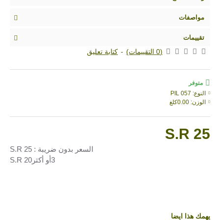
مواصفات
تقييمات
(0 التقييمات)
-
كتابة تعليق
متوفر
النوع:
PIL 057
الوزن:
0.00كلغ
S.R 25
السعر بدون ضريبة : S.R 25
3أو أكثرS.R 20
يهمك هذا ايضا