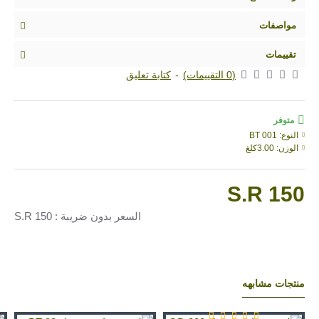
مواصفات
تقييمات
(0 التقييمات)
-
كتابة تعليق
متوفر
النوع:
BT 001
الوزن:
3.00كلغ
S.R 150
السعر بدون ضريبة : S.R 150
منتجات مشابهه