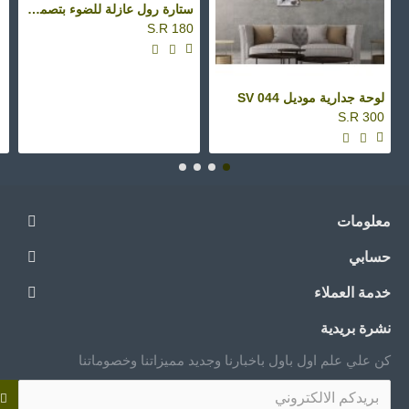
ستارة رول عازلة للضوء بتصميم إسلامي، ستارة تعتيم لف ثلاثية الابعاد، مقاس 150×200 سم طراز RC-400
S.R 180
لوحة جدارية موديل SV 044
S.R 300
معلومات
حسابي
خدمة العملاء
نشرة بريدية
كن علي علم اول باول باخبارنا وجديد مميزاتنا وخصوماتنا