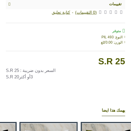
تقييمات
(0 التقييمات)
-
كتابة تعليق
متوفر
النوع:
PIL 493
الوزن:
0.00كلغ
S.R 25
السعر بدون ضريبة : S.R 25
3أو أكثرS.R 20
يهمك هذا ايضا