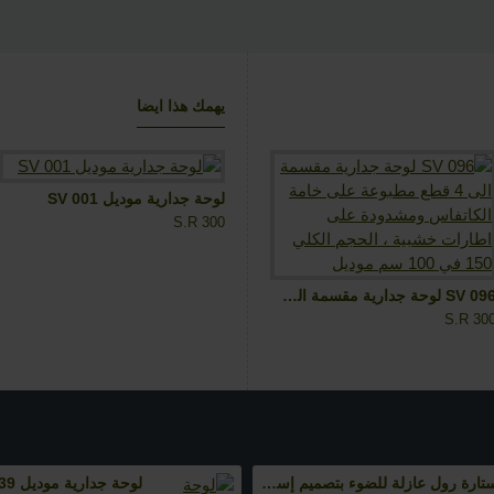
يهمك هذا ايضا
لوحة جدارية موديل SV 108
لوحة جدارية موديل SV 001
S.R 300
S.R 280
SV 096 لوحة جدارية مقسمة الى 4 قطع مطبوعة على خامة الكاتفاس ومشدودة على اطارات خشبية ، الحجم الكلي 150 في 100 سم موديل
S.R 30
ستارة رول عازلة للضوء بتصميم إسلامي، ستارة تعتيم لف ثلاثية الابعاد، مقاس 150×200 سم طراز RC-400
لوحة جدارية موديل SV 039