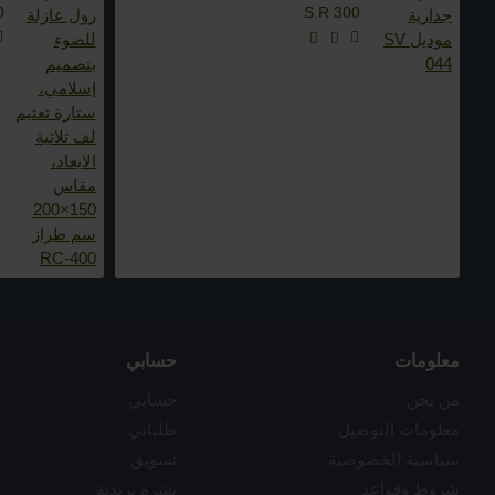
0
S.R 300
معلومات
حسابي
من نحن
حسابي
معلومات التوصيل
طلباتي
سياسية الخصوصية
تسويق
شروط وقواعد
نشرة بريدية