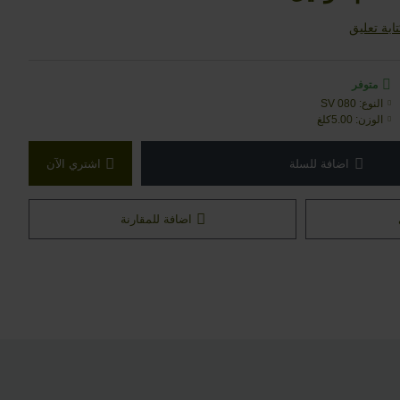
ابة تعليق
متوفر
النوع:
SV 080
الوزن:
5.00كلغ
اضافة للسلة
اشتري اﻵن
اضافة للمقارنة