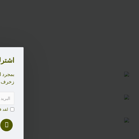
اشتر
بمجرد ا
زخرف
لقد 